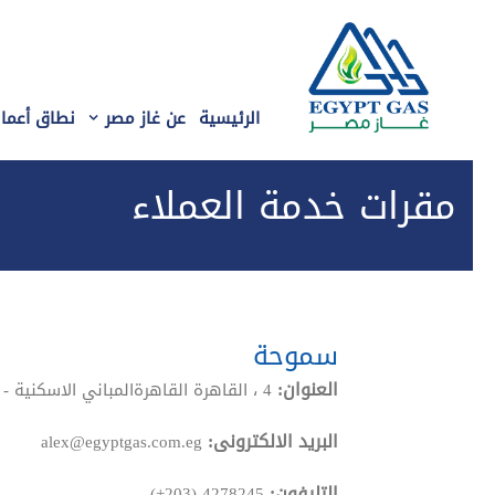
الرئيسية
عن غاز مصر
نطاق أعمال
مقرات خدمة العملاء
سموحة
العنوان:
4 ، القاهرة القاهرةالمباني الاسكنية - سموحة
البريد الالكترونى:
alex@egyptgas.com.eg
التليفون:
(+203) 4278245