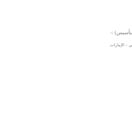
لتأسيس) :-
ي – الإمارات.