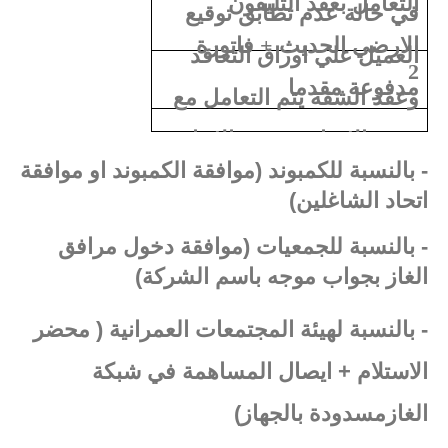
التعامل بعقد التليفون
في حالة عدم تطابق توقيع
الارضي الحديث + فاتورة
العميل علي اوراق التعاقد
2
مدفوعة مقدما
وعقد الشقة يتم التعامل مع
جميع الاوراق ببصمة الابهام
- بالنسبة للكمبوند (موافقة الكمبوند او موافقة
اتحاد الشاغلين)
- بالنسبة للجمعيات (موافقة دخول مرافق
الغاز بجواب موجه باسم الشركة)
- بالنسبة لهيئة المجتمعات العمرانية ( محضر
الاستلام + ايصال المساهمة في شبكة
الغازمسدودة بالجهاز)