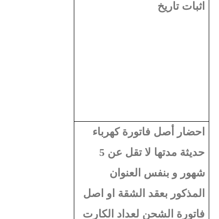
اﺛﺒﺎت ﺗﺎرﻳﺦ
احضار أﺻﻞ ﻓﺎﺗﻮرة ﻛﻬﺮﺑﺎء
ﺣﺪﻳﺜﺔ مدتها لا تقل عن 5
شهور و بنفس العنوان
المذكور بعقد الشقة او اصل
فاتورة الشحن لعداد الكارت