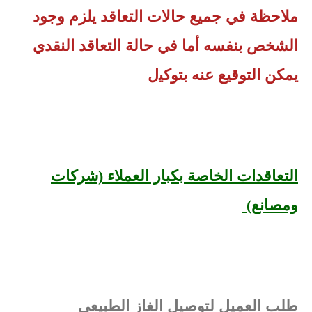
ملاحظة في ﺟﻤﻴﻊ ﺣﺎﻻت التعاقد ﻳﻠﺰم وﺟﻮد
اﻟﺸﺨﺺ ﺑﻨﻔﺴﻪ أﻣﺎ ﻓﻲ ﺣﺎﻟﺔ اﻟﺘﻌﺎﻗﺪ اﻟﻨﻘﺪي
ﻳﻤﻜﻦ اﻟﺘﻮﻗﻴﻊ ﻋﻨﻪ ﺑﺘﻮﻛﻴل
التعاقدات الخاصة بكبار العملاء (شركات
ومصانع)
طلب العميل لتوصيل الغاز الطبيعي