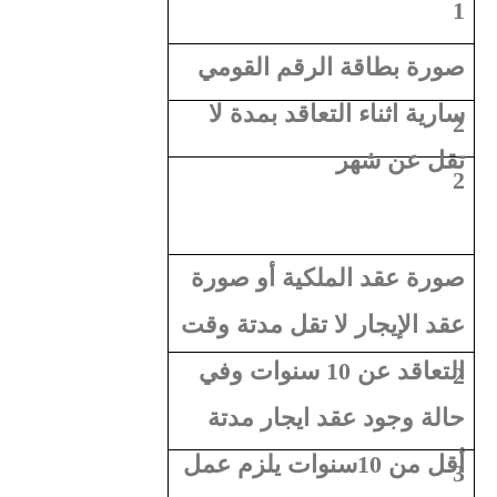
1
ﺻﻮرة ﺑﻄﺎﻗﺔ اﻟﺮﻗﻢ اﻟﻘﻮﻣﻲ
ﺳﺎرﻳﺔ اﺛﻨﺎء اﻟﺘﻌﺎﻗﺪ بمدة لا
2
تقل عن شهر
2
ﺻﻮرة ﻋﻘﺪ اﻟﻤﻠﻜﻴﺔ أو ﺻﻮرة
ﻋﻘﺪ اﻹﻳﺠﺎر ﻻ ﺗﻘﻞ ﻣﺪﺗﺔ وﻗﺖ
اﻟﺘﻌﺎﻗﺪ ﻋﻦ 10 ﺳﻨﻮات وﻓﻲ
2
ﺣﺎﻟﺔ وﺟﻮد ﻋﻘﺪ اﻳﺠﺎر ﻣﺪﺗﺔ
أﻗﻞ ﻣﻦ 10ﺳﻨﻮات ﻳﻠﺰم ﻋﻤﻞ
3