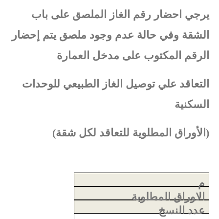
ﻳﺮﺟﻲ اﺣﻀﺎر رﻗﻢ اﻟﻐﺎز اﻟﻤﻠﺼﻖ ﻋﻠﻰ ﺑﺎب
اﻟﺸﻘﺔ وفي حالة عدم وجود ملصق ﻳﺘﻢ إﺣﻀﺎر
اﻟﺮﻗﻢ اﻟﻤﻜﺘﻮب ﻋﻠﻰ ﻣﺪﺧﻞ اﻟﻌﻤﺎرة
التعاقد علي توصيل الغاز الطبيعي للوحدات
السكنية
(اﻷوراق اﻟﻤﻄﻠﻮﻳﺔ ﻟﻠﺘﻌﺎﻗﺪ ﻟﻜﻞ ﺷﻘﺔ)
م
الاوراق المطلوبة
عدد النسخ